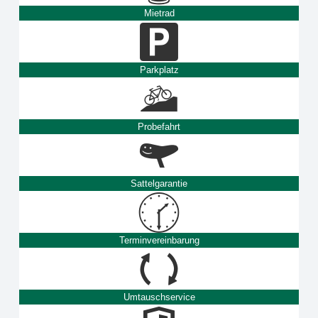
Mietrad
Parkplatz
Probefahrt
Sattelgarantie
Terminvereinbarung
Umtauschservice