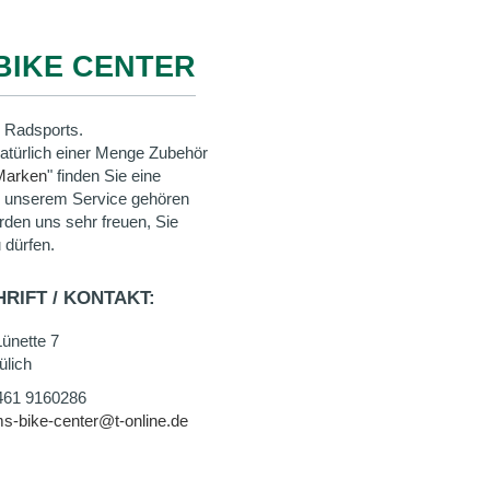
BIKE CENTER
 Radsports.
natürlich einer Menge Zubehör
Marken
" finden Sie eine
u unserem Service gehören
rden uns sehr freuen, Sie
 dürfen.
RIFT / KONTAKT:
ünette 7
ülich
461 9160286
s-bike-center@t-online.de