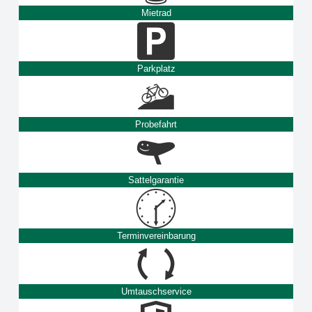
Mietrad
Parkplatz
Probefahrt
Sattelgarantie
Terminvereinbarung
Umtauschservice