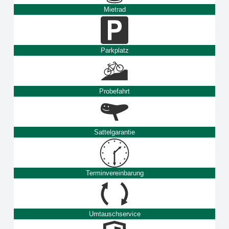
Mietrad
Parkplatz
Probefahrt
Sattelgarantie
Terminvereinbarung
Umtauschservice