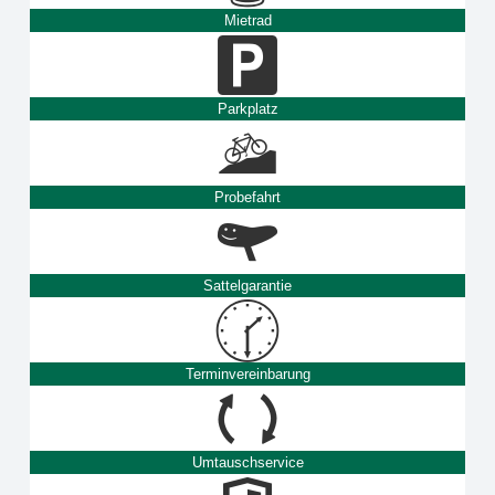
Mietrad
Parkplatz
Probefahrt
Sattelgarantie
Terminvereinbarung
Umtauschservice