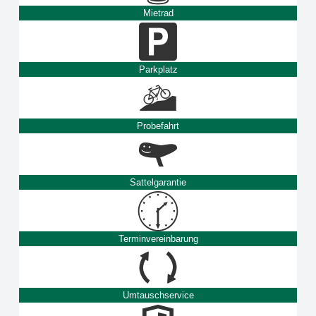
Mietrad
Parkplatz
Probefahrt
Sattelgarantie
Terminvereinbarung
Umtauschservice