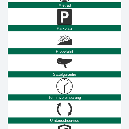
Mietrad
Parkplatz
Probefahrt
Sattelgarantie
Terminvereinbarung
Umtauschservice