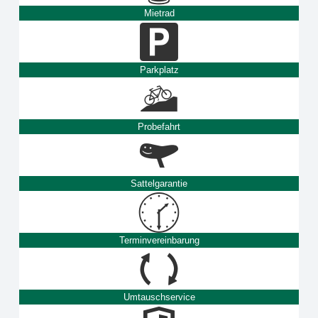
Mietrad
Parkplatz
Probefahrt
Sattelgarantie
Terminvereinbarung
Umtauschservice