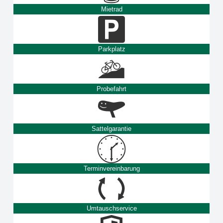
Mietrad
Parkplatz
Probefahrt
Sattelgarantie
Terminvereinbarung
Umtauschservice