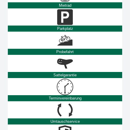
Mietrad
Parkplatz
Probefahrt
Sattelgarantie
Terminvereinbarung
Umtauschservice