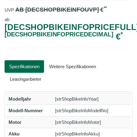
**
AB [DECSHOPBIKEINFOUVP]
€
UVP
ab
[DECSHOPBIKEINFOPRICEFULL]
[DECSHOPBIKEINFOPRICEDECIMAL]
*
€
Spezifikationen
Weitere Spezifikationen
Leasinganbieter
Modelljahr
[strShopBikeInfoYear]
Modell-Nummer
[strShopBikeInfoModellNo]
Motor
[strShopBikeInfoMotor]
Akku
[strShopBikeInfoAkku]