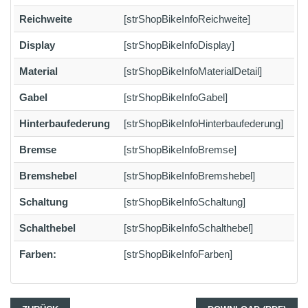
Reichweite
[strShopBikeInfoReichweite]
Display
[strShopBikeInfoDisplay]
Material
[strShopBikeInfoMaterialDetail]
Gabel
[strShopBikeInfoGabel]
Hinterbaufederung
[strShopBikeInfoHinterbaufederung]
Bremse
[strShopBikeInfoBremse]
Bremshebel
[strShopBikeInfoBremshebel]
Schaltung
[strShopBikeInfoSchaltung]
Schalthebel
[strShopBikeInfoSchalthebel]
Farben:
[strShopBikeInfoFarben]