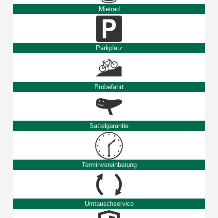
Mietrad
Parkplatz
Probefahrt
Sattelgarantie
Terminvereinbarung
Umtauschservice