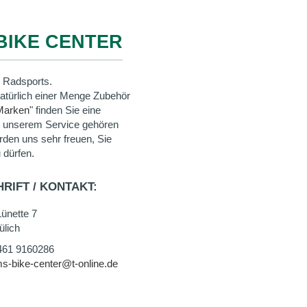
BIKE CENTER
 Radsports.
natürlich einer Menge Zubehör
Marken
" finden Sie eine
u unserem Service gehören
rden uns sehr freuen, Sie
 dürfen.
RIFT / KONTAKT:
ünette 7
ülich
461 9160286
s-bike-center@t-online.de